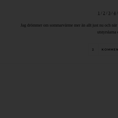
1
/
2
/
3
/
4
Jag drömmer om sommarvärme mer än allt just nu och när den
utstyrslarna
2
KOMME